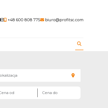
Social link
Social link
+48 600 808 775
biuro@profitsc.com