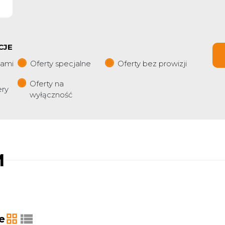
CJE
iami
Oferty specjalne
Oferty bez prowizji
Oferty na
ery
wyłączność
M
e