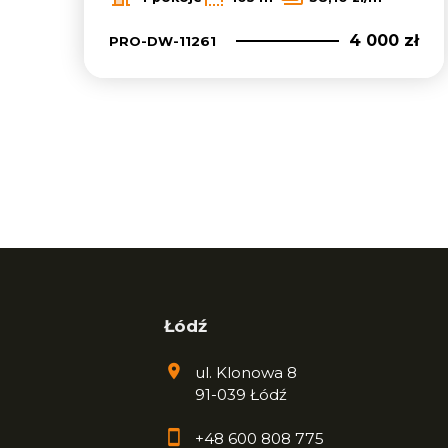
4 000 zł
PRO-DW-11261
Łódź
ul. Klonowa 8
91-039 Łódź
+48 600 808 775