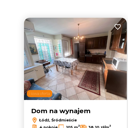
Dodaj
Nowa oferta
Dom na wynajem
Łódź, Śródmieście
2
2
4 pokoje
105 m
38,10 zł/m