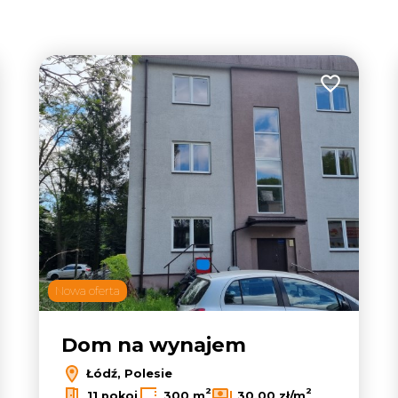
tabela
lista
 do ulubionych
Dodaj do u
Nowa oferta
Dom na wynajem
Łódź, Polesie
2
2
11 pokoi
300 m
30,00 zł/m