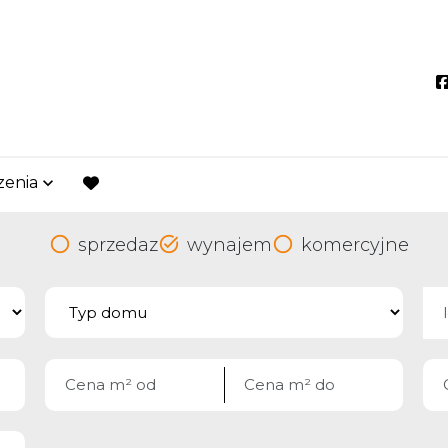
zenia
favorite
sprzedaz
wynajem
komercyjne