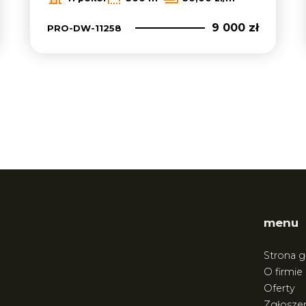
9 000 zł
PRO-DW-11258
menu
Strona 
O firmie
Oferty
Zgłoszen