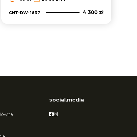
4 300 zł
CNT-DW-1637
social.media
Facebook
Facebook
główna
ia