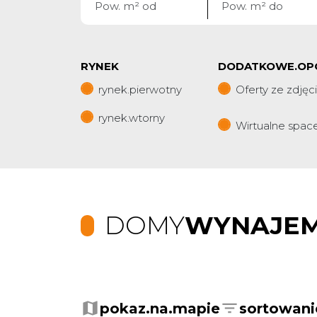
RYNEK
DODATKOWE.OP
rynek.pierwotny
Oferty ze zdjęc
rynek.wtorny
Wirtualne spac
DOMY
WYNAJE
+
−
pokaz.na.mapie
sortowani