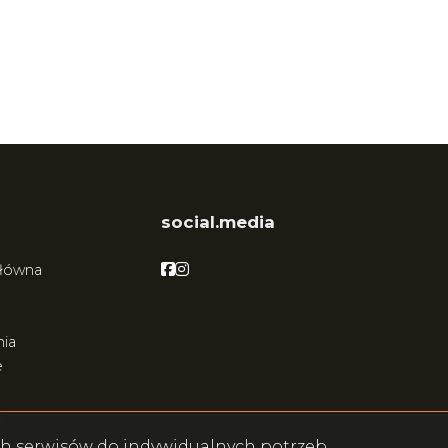
social.media
Facebook
Facebook
główna
ia
e
ych serwisów do indywidualnych potrzeb