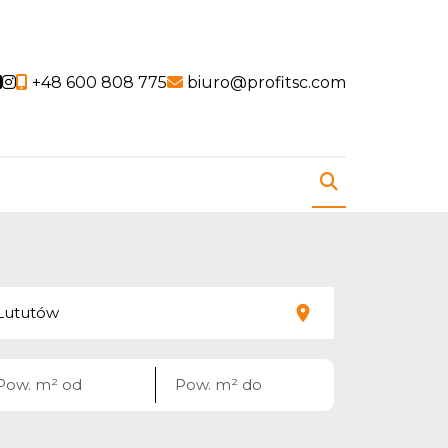
Social link
Social link
+48 600 808 775
biuro@profitsc.com