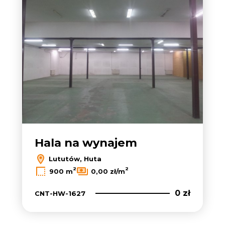
Hala na wynajem
Lututów, Huta
2
2
900 m
0,00 zł/m
0 zł
CNT-HW-1627