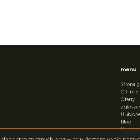
menu
Strona 
O firmie
Oferty
Zgłoszen
Ulubion
Blog
Kontakt
Rodo
w celach statystycznych oraz w celu dostosowania nasz