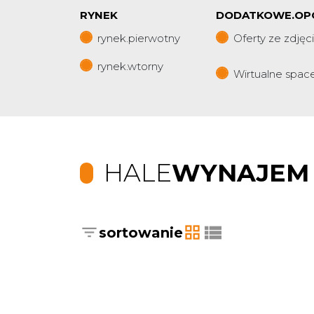
RYNEK
DODATKOWE.OP
rynek.pierwotny
Oferty ze zdjęc
rynek.wtorny
Wirtualne spac
HALE
WYNAJEM
sortowanie
tabela
lista