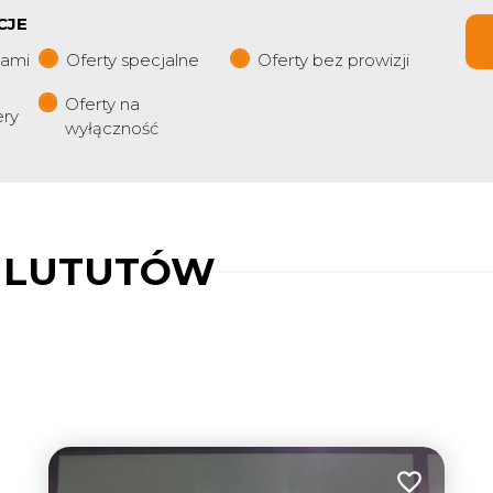
CJE
iami
Oferty specjalne
Oferty bez prowizji
Oferty na
ery
wyłączność
 LUTUTÓW
Dodaj do u