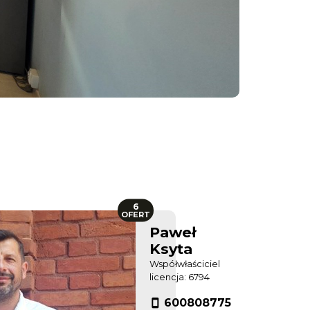
6
OFERT
Paweł
Ksyta
Współwłaściciel
licencja: 6794
600808775