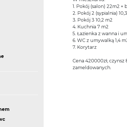
1. Pokój (salon) 22m2 +
2. Pokój 2 (sypialnia) 10
3. Pokój 3 10,2 m2
4. Kuchnia 7 m2
5. Łazienka z wanna i 
6. WC z umywalką 1,4 m
7. Korytarz
ne
Cena 420000zł, czynsz 8
zameldowanych.
knem
wc