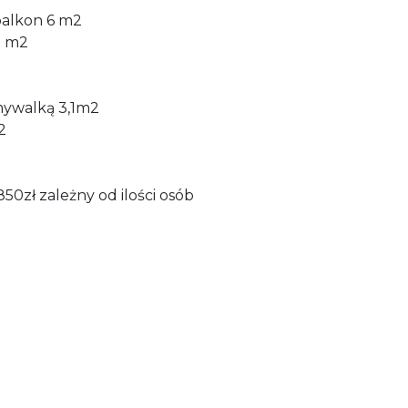
 balkon 6 m2
,3 m2
umywalką 3,1m2
2
50zł zależny od ilości osób