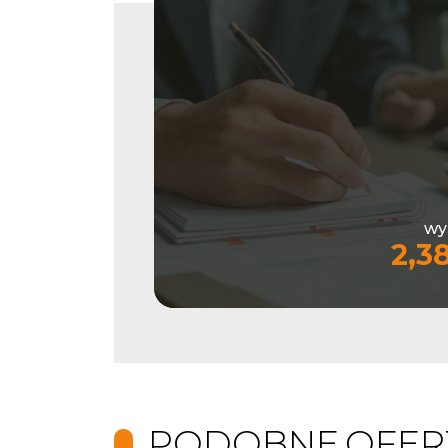
wy
2,3
PODOBNE.OFER