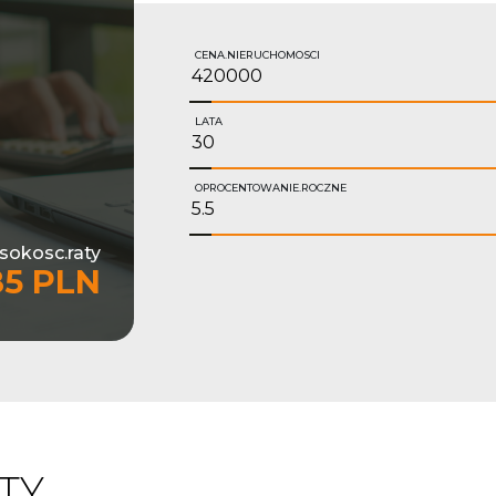
CENA.NIERUCHOMOSCI
LATA
OPROCENTOWANIE.ROCZNE
sokosc.raty
85 PLN
TY