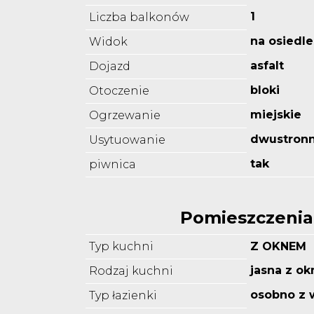
1
Liczba balkonów
na osiedle
Widok
asfalt
Dojazd
bloki
Otoczenie
miejskie
Ogrzewanie
dwustron
Usytuowanie
tak
piwnica
Pomieszczenia
Typ kuchni
Z OKNEM
jasna z o
Rodzaj kuchni
osobno z 
Typ łazienki