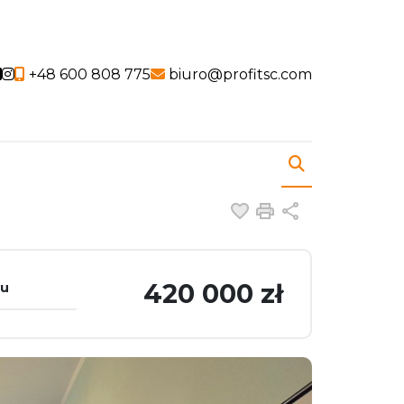
Social link
Social link
+48 600 808 775
biuro@profitsc.com
Dodaj do ulubiony
Drukuj
Udostępnij
420 000 zł
tu