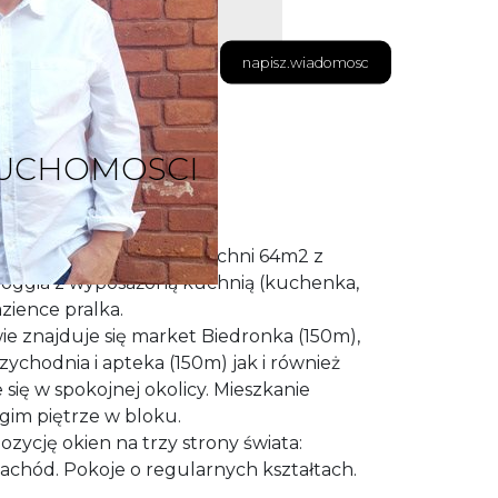
napisz.wiadomosc
RUCHOMOSCI
we mieszkanie o powierzchni 64m2 z
oggia z wyposażoną kuchnią (kuchenka,
azience pralka.
ie znajduje się market Biedronka (150m),
zychodnia i apteka (150m) jak i również
e się w spokojnej okolicy. Mieszkanie
gim piętrze w bloku.
zycję okien na trzy strony świata:
achód. Pokoje o regularnych kształtach.