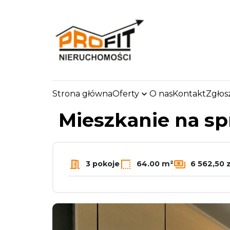
Strona główna
Oferty
O nas
Kontakt
Zgłos
strona.glowna
Oferty
Mieszkania
Sprzedaż
Mieszkanie na s
3 pokoje
64.00 m²
6 562,50 