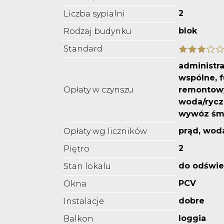
2
Liczba sypialni
blok
Rodzaj budynku
Standard
administra
wspólne, 
Opłaty w czynszu
remontowy
woda/rycz
wywóz śm
prąd, wod
Opłaty wg liczników
2
Piętro
do odświe
Stan lokalu
PCV
Okna
dobre
Instalacje
loggia
Balkon