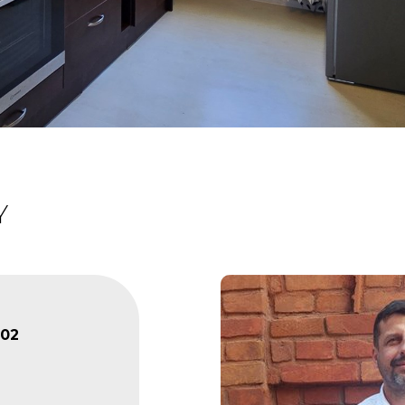
Y
502