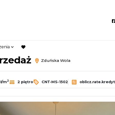
zenia
Zduńska Wola
favorite
przedaż
Zduńska Wola
2
zł/m
2 piętro
CNT-MS-1502
oblicz.rate.kredy