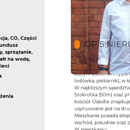
cja, CO, Części
OPIS.NIE
fundusz
, sprzątanie,
ałt na wodę,
ieci
Na sprzedaż trzypokojo
dużym balkonem typu l
a
lodówka, piekarnik), w ł
W najbliższym sąsiedztw
Stokrotka (50m) oraz pr
żenia
kościół. Osiedle znajduj
usytuowane jest na dru
Mieszkanie posiada ekspo
wschód, południe oraz z
W mieszkaniu: